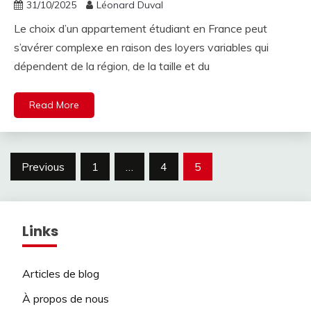
31/10/2025
Léonard Duval
Le choix d’un appartement étudiant en France peut
s’avérer complexe en raison des loyers variables qui
dépendent de la région, de la taille et du
Read More
Posts
Previous
1
…
4
5
pagination
Links
Articles de blog
À propos de nous