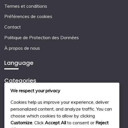
Termes et conditions
Préférences de cookies
Contact
Politique de Protection des Données
À propos de nous
Language
Categories
We respect your privacy
Choisir le bon type de logement
Cookies help us improve your experience, deliver
Les avantages et inconvénients des logements
personalized content, and analyze traffic. You can
choose which cookies to allow by clicking
Les coûts associés aux différents logements
Customize
. Click
Accept All
to consent or
Reject