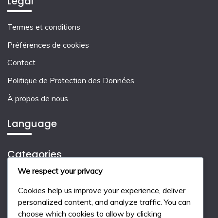
Legal
Termes et conditions
Préférences de cookies
Contact
Politique de Protection des Données
À propos de nous
Language
Categories
We respect your privacy
Choisir le bon type de logement
Cookies help us improve your experience, deliver
Les avantages et inconvénients des logements
personalized content, and analyze traffic. You can
choose which cookies to allow by clicking
Les coûts associés aux différents logements