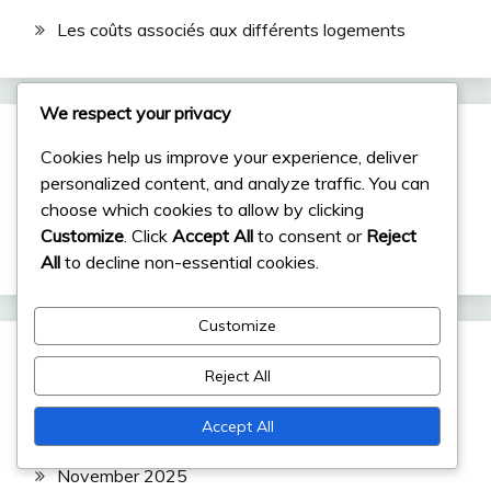
Les coûts associés aux différents logements
We respect your privacy
Search
Cookies help us improve your experience, deliver
personalized content, and analyze traffic. You can
choose which cookies to allow by clicking
Search
Customize
. Click
Accept All
to consent or
Reject
for:
All
to decline non-essential cookies.
Customize
Archives
Reject All
Accept All
December 2025
November 2025